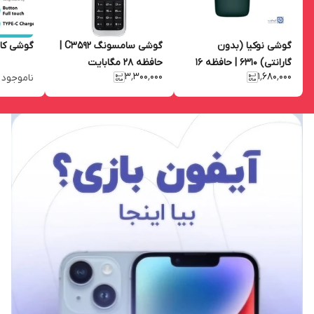
گوشی نوکیا (بدون
گوشی سامسونگ C3592 |
گوشی کاجیتل
گارانتی) 6310 | حافظه 16
حافظه 28 مگابایت
۳٬۳۰۰٬۰۰۰
۱٬۶۸۰٬۰۰۰
ناموجود
مگابایت