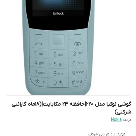
گوشی نوکیا مدل 220|حافظه ۲۴ مگابایت|(18ماه گارانتی
شرکتی)
برند:
Nokia
۱۸ ماه گارانتی شرکتی