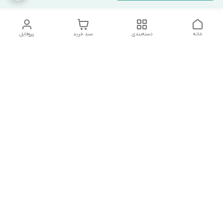
خانه
دسته‌بندی
سبد خرید
پروفایل
دسترسی سریع
شرایط مرجوعی
تماس با ما
شکایات
درباره ما
روش‌های پرداخت و ارسال و
پشتیبانی شنبه تا پنجشنبه
ساعت 9 صبح تا 20:30 شب