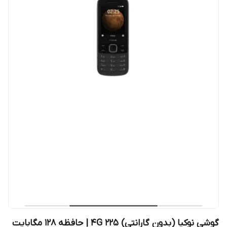
گوشی نوکیا (بدون گارانتی) 225 4G | حافظه 128 مگابایت