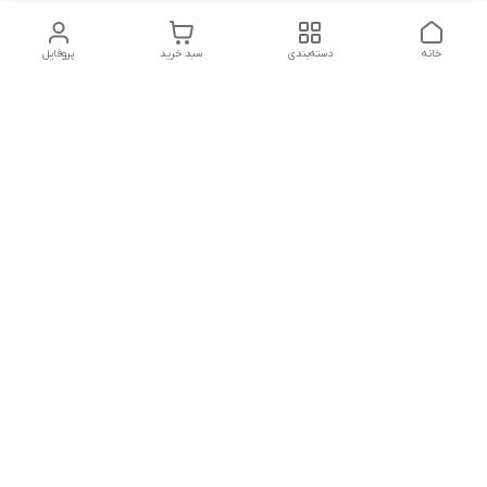
خانه
دسته‌بندی
سبد خرید
پروفایل
دسترسی سریع
شرایط مرجوعی
تماس با ما
شکایات
درباره ما
روش‌های پرداخت و ارسال و
پشتیبانی شنبه تا پنجشنبه
ساعت 9 صبح تا 20:30 شب
شماره تماس : 09160307807