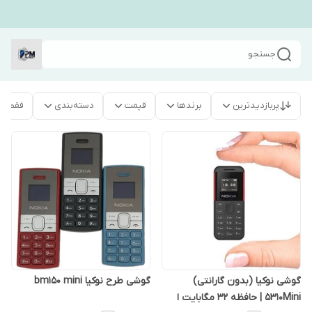
جستجو
پربازدیدترین
برندها
قیمت
دسته‌بندی
فقط م
گوشی نوکیا (بدون گارانتی)
گوشی طرح نوکیا bm150 mini
5310Mini | حافظه 32 مگابایت ا