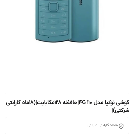
گوشی نوکیا مدل 110 4G|حافظه 128مگابایت|(۱۸ماه گارانتی
شرکتی)|
18ماه گارانتی شرکتی