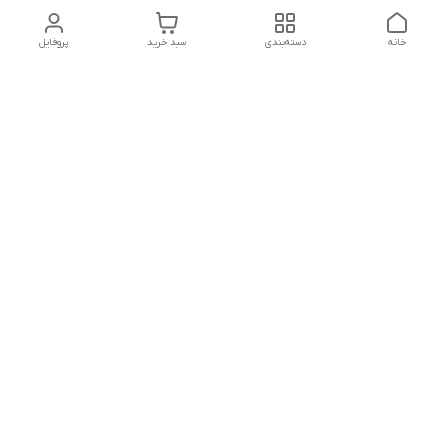
خانه
دسته‌بندی
سبد خرید
پروفایل
دسترسی سریع
شرایط مرجوعی
تماس با ما
شکایات
درباره ما
روش‌های پرداخت و ارسال و
پشتیبانی شنبه تا پنجشنبه
ساعت 9 صبح تا 20:30 شب
شماره تماس : 09160307807
09014972564