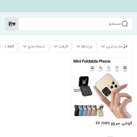
جستجو
جدیدترین
برندها
قیمت
دسته‌بندی
فقط محص
گوشی سروو i17 mini