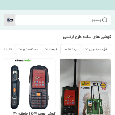
جستجو
گوشی های ساده طرح ارتشی
جدیدترین
برندها
قیمت
دسته‌بندی
فقط محص
گوشی هوپ k37 | حافظه 32