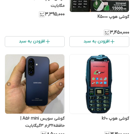
مگابایت
۳٬۳۹۵٬۰۰۰
گوشی هوپ K5000
۳٬۴۵۰٬۰۰۰
افزودن به سبد
افزودن به سبد
گوشی هوپ k60
گوشی سویس A۵۶ mini |
حافظه۳۲رم ۳گیگابایت