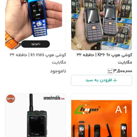
ناموجود
گوشی هوپ K36 tv | حافظه 32
گوشی هوپ k9 mini | حافظه 32
مگابایت
مگابایت
۳٬۵۰۰٬۰۰۰
ناموجود
افزودن به سبد