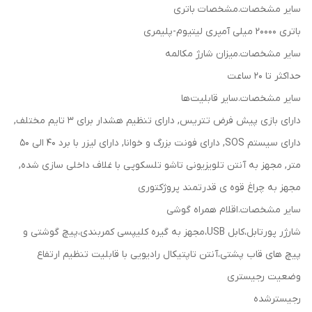
سایر مشخصات.مشخصات باتری
باتری 20000 میلی آمپری لیتیوم-پلیمری
سایر مشخصات.میزان شارژ مکالمه
حداکثر تا 20 ساعت
سایر مشخصات.سایر قابلیت‌ها
دارای بازی پیش فرض تتریس, دارای تنظیم هشدار برای 3 تایم مختلف,
دارای سیستم SOS, دارای فونت بزرگ و خوانا, دارای لیزر با برد 40 الی 50
متر, مجهز به آنتن تلویزیونی تاشو تلسکوپی با غلاف داخلی سازی شده,
مجهز به چراغ قوه ی قدرتمند پروژکتوری
سایر مشخصات.اقلام همراه گوشی
شارژر پورتابل،کابل USB،مجهز به گیره کلیپسی کمربندی،پیچ گوشتی و
پیچ های قاب پشتی،آنتن تاپتیکال رادیویی با قابلیت تنظیم ارتفاع
وضعیت رجیستری
رجیسترشده