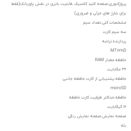
پروژکتوری،صفحه کلید کلاسیک ،قابلیت باتری در نقش پاوربانک(فقط
برای شارژ های جزئی و ضروری)
مشخصات کلی.تعداد سیم
سه سیم کارت
پردازنده.تراشه
MT6261D
حافظه.مقدار RAM
32 مگابایت
حافظه.پشتیبانی از کارت حافظه جانبی
microSD
حافظه.حداکثر ظرفیت کارت حافظه
16 گیگابایت
صفحه نمایش.صفحه نمایش رنگی
بله