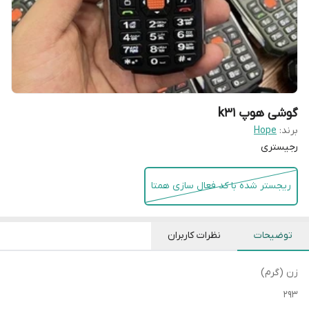
گوشی هوپ k31
برند:
Hope
رجیستری
ریجستر شده با کد فعال سازی همتا
توضیحات
نظرات کاربران
زن (گرم)
293