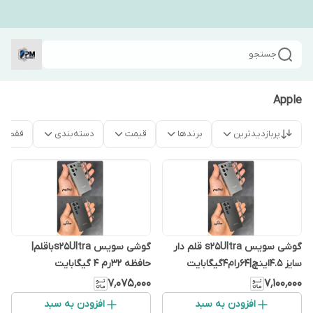
جستجو
Apple
پربازدیدترین
برندها
قیمت
دسته‌بندی
فقط م
گوشی سویس s25Ultra قلم دار
گوشی سویس s25Ultraباقلم|
سایز ۴.۵اینچ|۶۴رام۴گیگابایت
حافظه ۳۲رم ۴ گیگابایت
۷٬۰۷۵٬۰۰۰
۷٬۱۰۰٬۰۰۰
افزودن به سبد
افزودن به سبد