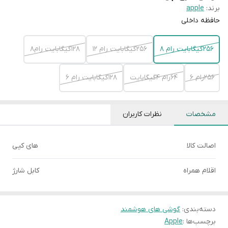
برند:
apple
حافظه داخلی
۲۵۶گیگابایت رام ۸
۲۵۶گیگابایت رام ۱۲
۱۲۸گیگابایت رام۸
۲۵۶رام ۶
64رام ۴گیگابایت
۱۲۸گیگابایت رام ۶
مشخصات
نظرات کاربران
اصالت کالا
های کپی
اقلام همراه
کابل شارژ
دسته‌بندی
:
گوشی های هوشمند
برچسب‌ها :
Apple