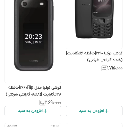
گوشی نوکیا 6310|حافظه ۱۶مگابایت|
(۱۸ماه گارانتی شرکتی)
۱٬۷۱۵٬۰۰۰
گوشی نوکیا مدل 2660Flip|حافظه
128مگابایت |(۱۸ماه گارانتی شرکتی)
۲٬۶۹۰٬۰۰۰
افزودن به سبد
افزودن به سبد