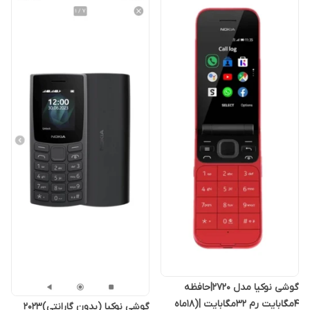
گوشی نوکیا مدل 2720|حافظه
۴مگابایت رم ۳۲مگابایت |(۱۸ماه
گوشی نوکیا (بدون گارانتی)2023