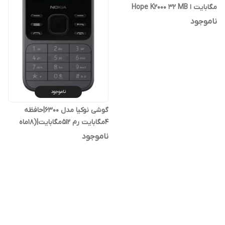
مگابایت ا Hope K2000 32 MB
ناموجود
ناموجود
گوشی نوکیا مدل 6300|حافظه
۴مگابایت رم ۵۱۲مگابایت|(۱۸ماه
گارانتی شرکتی)
ناموجود