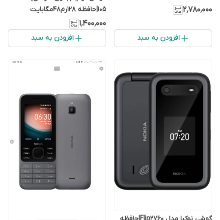
گارانتی شرکتی)
105|حافظه ۱۲۸رم48مگابایت
۲٬۷۸۰٬۰۰۰
۱٬۴۰۰٬۰۰۰
افزودن به سبد
افزودن به سبد
گوشی نوکیا مدل Flip2760|حافظه