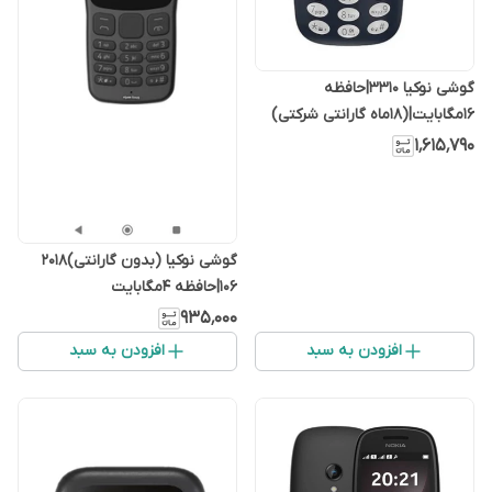
گوشی نوکیا 3310|حافظه
۱۶مگابایت|(18ماه گارانتی شرکتی)
۱٬۶۱۵٬۷۹۰
گوشی نوکیا (بدون گارانتی)2018
106|حافظه ۴مگابایت
۹۳۵٬۰۰۰
افزودن به سبد
افزودن به سبد