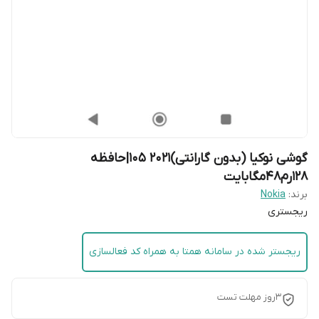
گوشی نوکیا (بدون گارانتی)2021 105|حافظه
128رم48مگابایت
برند:
Nokia
ریجستری
ریجستر شده در سامانه همتا به همراه کد فعالسازی
3روز مهلت تست