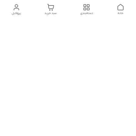
خانه
دسته‌بندی
سبد خرید
پروفایل
دسترسی سریع
شرایط مرجوعی
تماس با ما
شکایات
درباره ما
روش‌های پرداخت و ارسال و
پشتیبانی شنبه تا پنجشنبه
ساعت 9 صبح تا 20:30 شب
شماره تماس : 09160307807