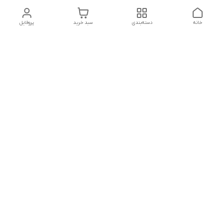
خانه
دسته‌بندی
سبد خرید
پروفایل
دسترسی سریع
شرایط مرجوعی
تماس با ما
شکایات
درباره ما
روش‌های پرداخت و ارسال و
پشتیبانی شنبه تا پنجشنبه
ساعت 9 صبح تا 20:30 شب
شماره تماس : 09160307807