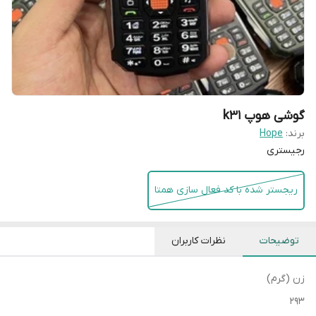
گوشی هوپ k31
برند:
Hope
رجیستری
ریجستر شده با کد فعال سازی همتا
توضیحات
نظرات کاربران
زن (گرم)
293