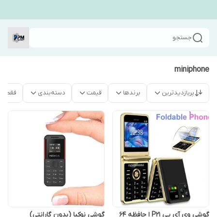
جستجو
miniphone
پربازدیدترین
برندها
قیمت
دسته‌بندی
فقط م
گوشی وی آی پی P21 ا حافظه 64
گوشی نوکیا (بدون گارانتی)