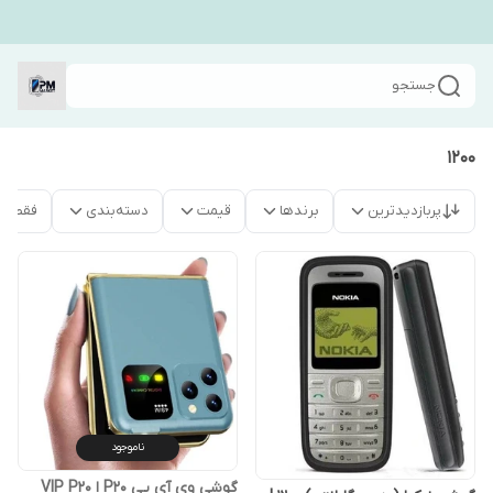
جستجو
1200
پربازدیدترین
برندها
قیمت
دسته‌بندی
فقط م
ناموجود
گوشی وی آی پی P20 ا VIP P20