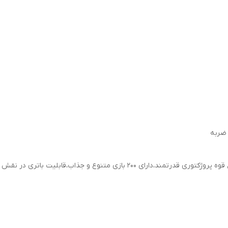
 ضربه
ابلیت باتری در نقش پاوربانک(فقط برای شارژ های جزئی و ضروری)