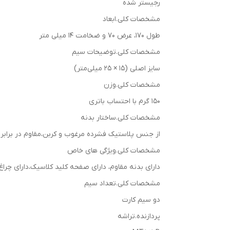
رجیستر شده
مشخصات کلی.ابعاد
طول 170، عرض 70 و ضخامت 14 میلی متر
مشخصات کلی.توضیحات سیم
سایز اصلی (15 × 25 میلی‌متر)
مشخصات کلی.وزن
150 گرم با احتساب باتری
مشخصات کلی.ساختار بدنه
از جنس پلاستیک فشرده مرغوب و کربن،مقاوم در برابر
مشخصات کلی.ویژگی های خاص
دارای بدنه مقاوم، دارای صفحه کلید کلاسیک،دارای چراغ قوه پروژکتوری قدرتمند،دارای 200 بازی متنوع و جذاب،ق
مشخصات کلی.تعداد سیم
دو سیم کارت
پردازنده.تراشه