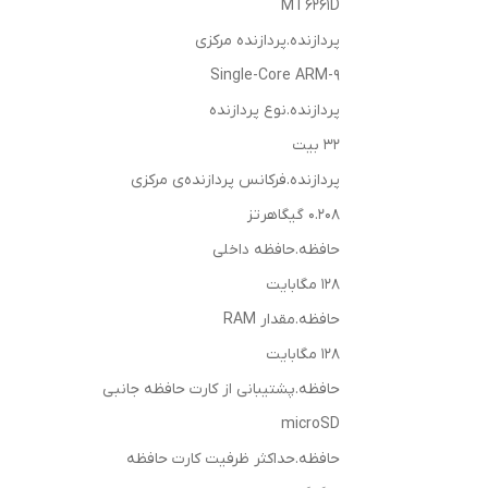
MT6261D
پردازنده.پردازنده مرکزی
Single-Core ARM-9
پردازنده.نوع پردازنده
32 بیت
پردازنده.فرکانس پردازنده‌ی مرکزی
0.208 گیگاهرتز
حافظه.حافظه داخلی
128 مگابایت
حافظه.مقدار RAM
128 مگابایت
حافظه.پشتیبانی از کارت حافظه جانبی
microSD
حافظه.حداکثر ظرفیت کارت حافظه