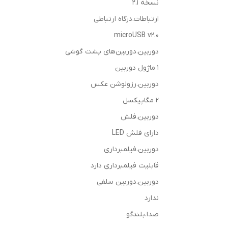
نسخه‌ 2.1
ارتباطات.درگاه ارتباطی
microUSB v2.0
دوربین.دوربین‌های پشت گوشی
1 ماژول دوربین
دوربین.رزولوشن عکس
2 مگاپیکسل
دوربین.فلش
دارای فلش LED
دوربین.فیلمبرداری
قابلیت فیلمبرداری دارد
دوربین.دوربین سلفی
ندارد
صدا.بلندگو