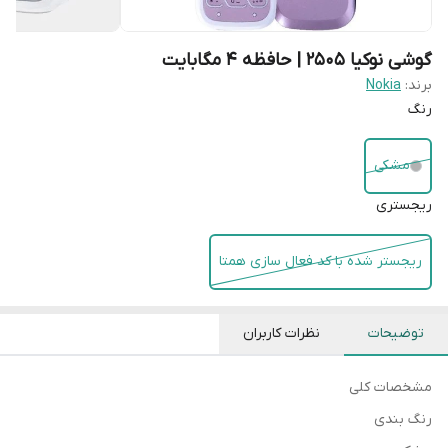
گوشی نوکیا 2505 | حافظه 4 مگابایت
برند:
Nokia
رنگ
مشکی
ریجستری
ریجستر شده با کد فعال سازی همتا
توضیحات
نظرات کاربران
مشخصات کلی
رنگ بندی