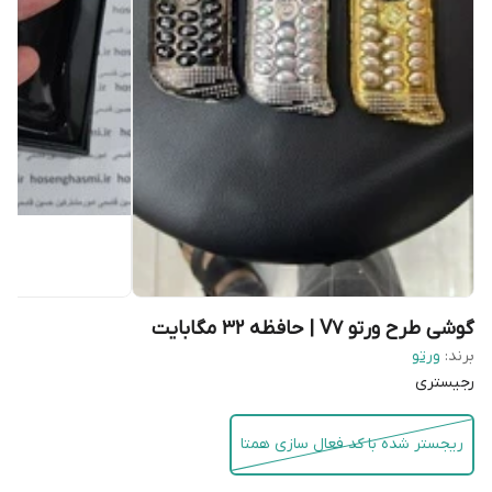
گوشی طرح ورتو V7 | حافظه 32 مگابایت
برند:
ورتو
رجیستری
ریجستر شده با کد فعال سازی همتا