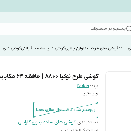
جستجو در محصولات
 ساده
گوشی های هوشمند
لوازم جانبی
گوشی های ساده با گارانتی
گوشی های سا
گوشی طرح نوکیا 8800 | حافظه 64 مگابایت
برند:
Nokia
رجیستری
ریجستر شده با کد فعال سازی همتا
دسته‌بندی
:
گوشی های ساده بدون گارانتی
اصالت کالا
:
های کپی