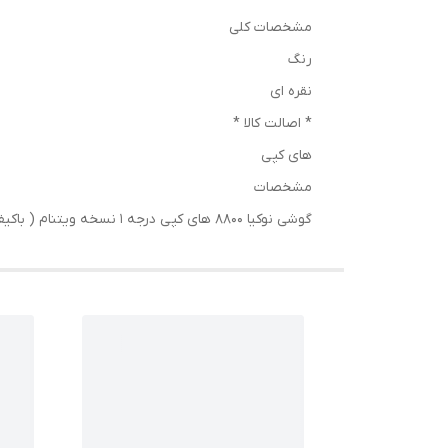
مشخصات کلی
رنگ
نقره ای
* اصالت کالا *
های کپی
مشخصات
گوشی نوکیا ۸۸۰۰ های کپی درجه ۱ نسخه ویتنام ( باکیفیت عالی) دو سیم کارت دارای کد فعالسازی و رجیستر شده 64mb