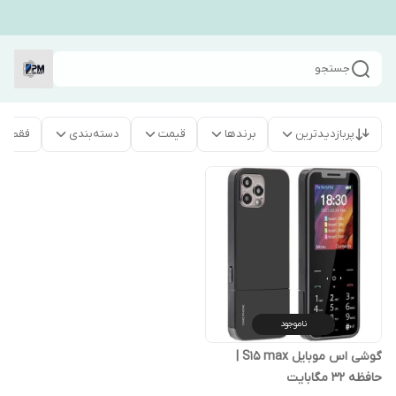
جستجو
پربازدیدترین
برندها
قیمت
دسته‌بندی
فقط م
ناموجود
گوشی اس موبایل S15 max |
حافظه 32 مگابایت